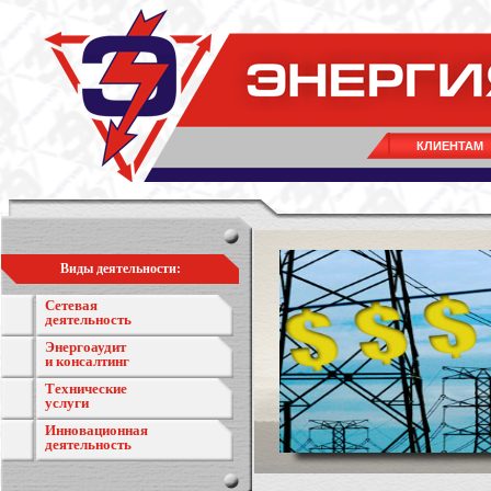
КЛИЕНТАМ
Виды деятельности:
Сетевая
деятельность
Энергоаудит
и консалтинг
Технические
услуги
Инновационная
деятельность