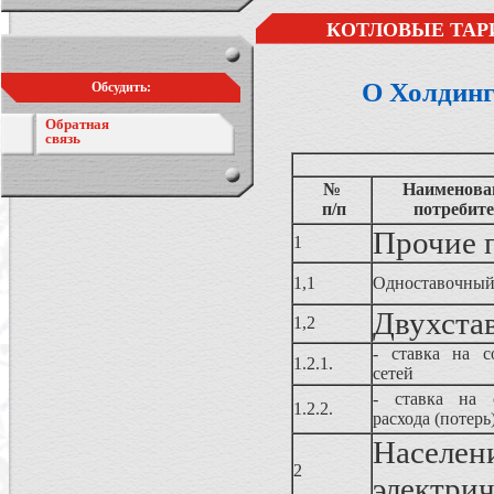
КОТЛОВЫЕ ТАР
О Холдинг
Обсудить:
Обратная
связь
№
Наименован
п/п
потребите
Прочие 
1
1,1
Одноставочный
Двухста
1,2
- ставка на с
1.2.1.
сетей
- ставка на о
1.2.2.
расхода (потерь
Населен
2
электрич