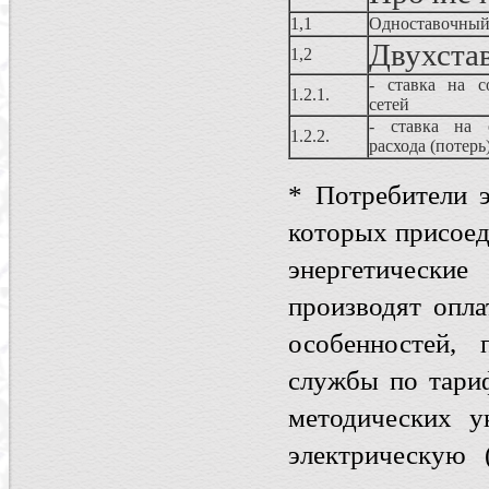
1,1
Одноставочный
Двухста
1,2
- ставка на с
1.2.1.
сетей
- ставка на о
1.2.2.
расхода (потерь
* Потребители 
которых присоед
энергетические
производят опла
особенностей,
службы по тари
методических у
электрическую 