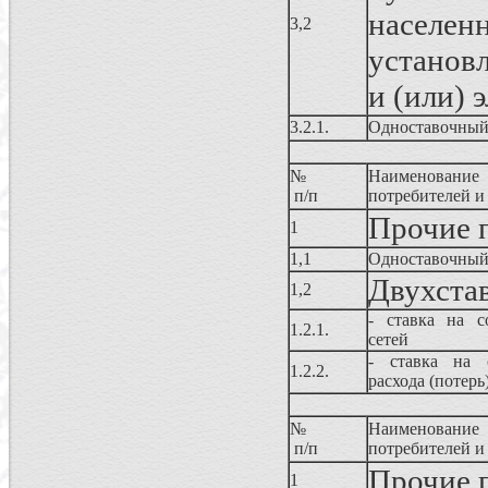
населе
3,2
установ
и (или)
3.2.1.
Одноставочный
№
Наименовани
п/п
потребителей и
Прочие 
1
1,1
Одноставочный
Двухста
1,2
- ставка на с
1.2.1.
сетей
- ставка на о
1.2.2.
расхода (потерь
№
Наименовани
п/п
потребителей и
Прочие 
1