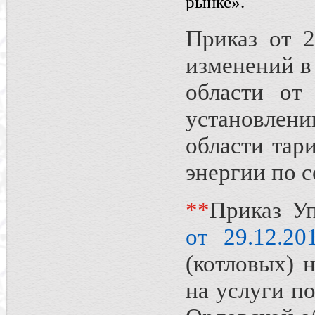
рынке».
Приказ от 
изменений в
области от
установле
области тар
энергии по 
*
*
Приказ Уп
от 29.12.2
(котловых) 
на услуги п