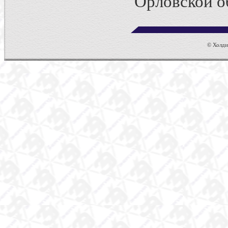
Орловской о
© Холдин