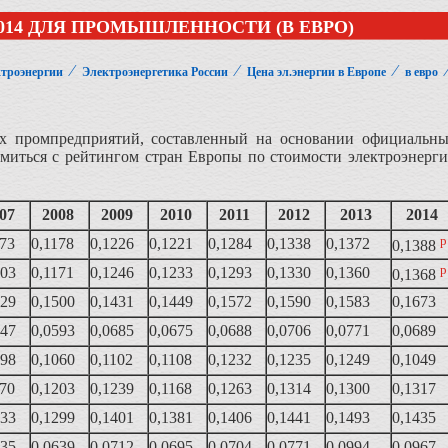
014 ДЛЯ ПРОМЫШЛЕННОСТИ (В ЕВРО)
⁄
⁄
⁄
ктроэнергии
Электроэнергетика России
Цена эл.энергии в Европе
в евро
их промпредприятий, составленный на основании официальн
комиться с рейтингом стран Европы по стоимости электроэнерг
007
2008
2009
2010
2011
2012
2013
2014
р
173
0,1178
0,1226
0,1221
0,1284
0,1338
0,1372
0,1388
р
203
0,1171
0,1246
0,1233
0,1293
0,1330
0,1360
0,1368
229
0,1500
0,1431
0,1449
0,1572
0,1590
0,1583
0,1673
547
0,0593
0,0685
0,0675
0,0688
0,0706
0,0771
0,0689
898
0,1060
0,1102
0,1108
0,1232
0,1235
0,1249
0,1049
170
0,1203
0,1239
0,1168
0,1263
0,1314
0,1300
0,1317
433
0,1299
0,1401
0,1381
0,1406
0,1441
0,1493
0,1435
635
0,0639
0.0712
0,0695
0,0704
0,0771
0,0994
0,0967