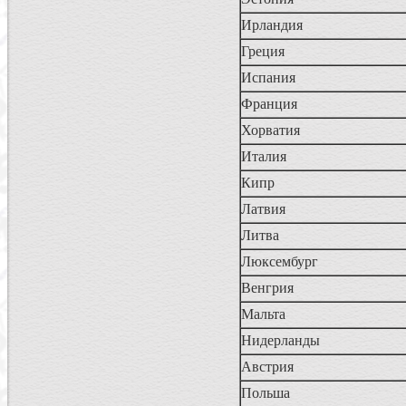
Ирландия
Греция
Испания
Франция
Хорватия
Италия
Кипр
Латвия
Литва
Люксембург
Венгрия
Мальта
Нидерланды
Австрия
Польша