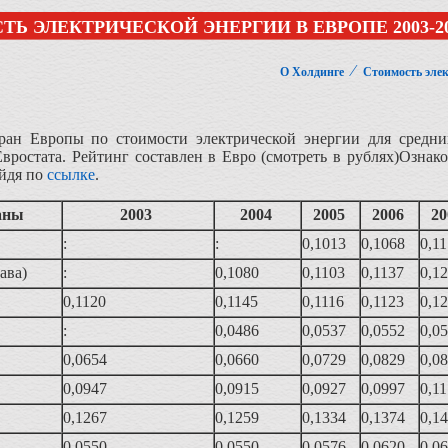
Ь ЭЛЕКТРИЧЕСКОЙ ЭНЕРГИИ В ЕВРОПЕ 2003-2
⁄
О Холдинге
Стоимость эле
тран Европы по стоимости электрической энергии для средн
вростата. Рейтинг составлен в Евро (смотреть в рублях)Озна
ейдя по
ссылке
.
аны
2003
2004
2005
2006
2
:
:
0,1013
0,1068
0,1
тава)
:
0,1080
0,1103
0,1137
0,1
0,1120
0,1145
0,1116
0,1123
0,1
:
0,0486
0,0537
0,0552
0,0
0,0654
0,0660
0,0729
0,0829
0,0
0,0947
0,0915
0,0927
0,0997
0,1
0,1267
0,1259
0,1334
0,1374
0,1
0,0550
0,0550
0,0576
0,0620
0,0