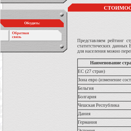
СТОИМОСТ
Обсудить:
Обратная
связь
Представляем рейтинг с
статитстических данных Е
для населения можно пер
Наименование стр
ЕС (27 стран)
Зона евро (изменение сос
Бельгия
Болгария
Чешская Республика
Дания
Германия
Эстония