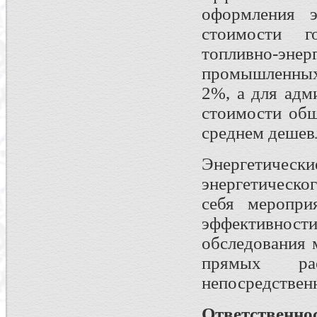
оформления э
стоимости г
топливно-эне
промышленных
2%, а для адм
стоимости общ
среднем дешев
Энергетически
энергетическо
себя меропри
эффективнос
обследования 
прямых ра
непосредствен
Ответственно