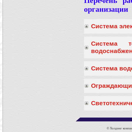
Перечень ра
организации
Система эле
Система те
водоснабжен
Система вод
Ограждающи
Светотехнич
© Холдинг компан