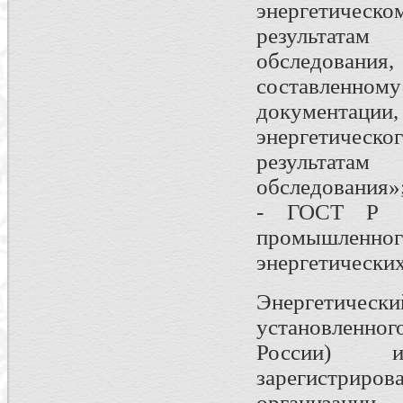
энергетичес
результатам
обследовани
составленн
документаци
энергетичес
результатам
обследования»
- ГОСТ Р 51
промышлен
энергетически
Энергетически
установленн
России) и
зарегистри
организации