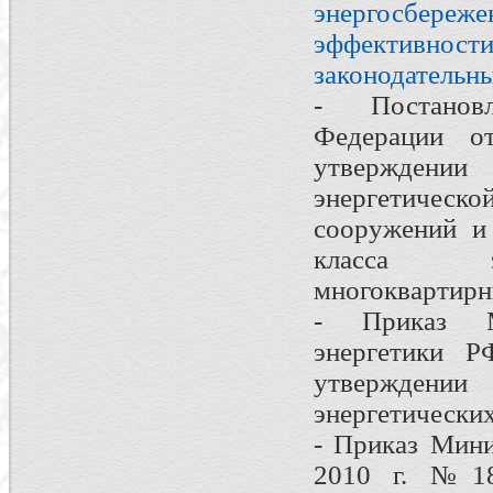
энергосбереж
эффективности
законодательн
- Постановл
Федерации 
утверждении
энергетическо
сооружений и
класса эн
многоквартир
- Приказ М
энергетики 
утверждени
энергетических
- Приказ Мини
2010 г. №18