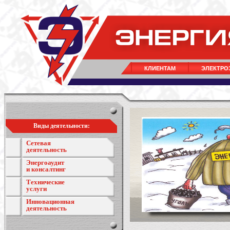
КЛИЕНТАМ
ЭЛЕКТРО
Виды деятельности:
Сетевая
деятельность
Энергоаудит
и консалтинг
Технические
услуги
Инновационная
деятельность