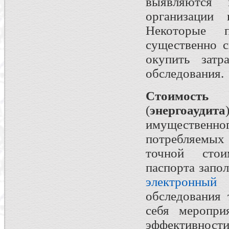
выявляются 
организации 
Некоторые п
существенно с
окупить затр
обследования.
Стоимость 
(
энергоаудита
имуществен
потребляемых
точной стои
паспорта запо
электронный 
обследования
себя меропри
эффективнос