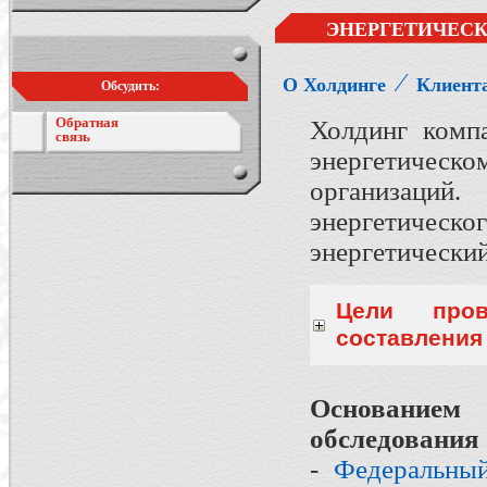
ЭНЕРГЕТИЧЕСК
⁄
О Холдинге
Клиент
Обсудить:
Обратная
Холдинг комп
связь
энергетическ
организац
энергетиче
энергетический
Цели пров
составления
Основанием 
обследования 
-
Федеральный