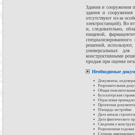
Здания и сооружения п
здания и сооружения 
отсутствуют из-за осо
электростанций). Во в
и, следовательно, об
пищевой, фармацевти
специализированного 
решений, используют,
универсальных для 
конструктивными решен
продаж при оценке нез
Необходимые доку
Документы, подтверж
Разрешительная доку
Общая пояснительная 
Бухгалтерская справк
Отраслевая принадле
Проектная документац
Площадь застройки.
Дата начала строител
Дата фактического п
Сведения о конструкт
Разрешенная годовая 
Степень завершеннос