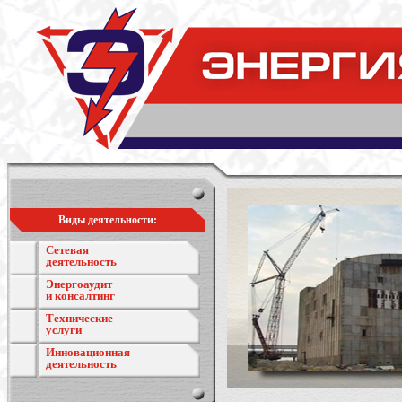
Виды деятельности:
Сетевая
деятельность
Энергоаудит
и консалтинг
Технические
услуги
Инновационная
деятельность