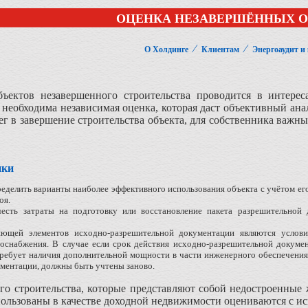
ОЦЕНКА НЕЗАВЕРШЁННЫХ О
⁄
⁄
О Холдинге
Клиентам
Энергоаудит и
ъектов незавершенного строительства проводится в интерес
 необходима независимая оценка, которая даст объективный ана
ег в завершение строительства объекта, для собственника важн
нки
ределить варианты наиболее эффективного использования объекта с учётом ег
оя.
честь затраты на подготовку или восстановление пакета разрешительной 
ющей элементов исходно-разрешительной документации являются условия
госнабжения. В случае если срок действия исходно-разрешительной докуме
требует наличия дополнительной мощности в части инженерного обеспечения,
ментации, должны быть учтены заново.
о строительства, которые представляют собой недостроенные 
ользованы в качестве доходной недвижимости оцениваются с ис