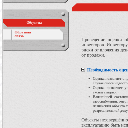
Обсудить:
Обратная
связь
Проведение оценки об
инвесторов. Инвестору
риски от вложения ден
от продажи.
Необходимость оце
Оценка позволяет оп
случае сноса недостр
Оценка позволяет у
эксплуатацию.
Важнейшей составля
газоснабжения, энер
назначения объекта 
разрешительной доку
Объекты незавершённог
эксплуатацию быть исп