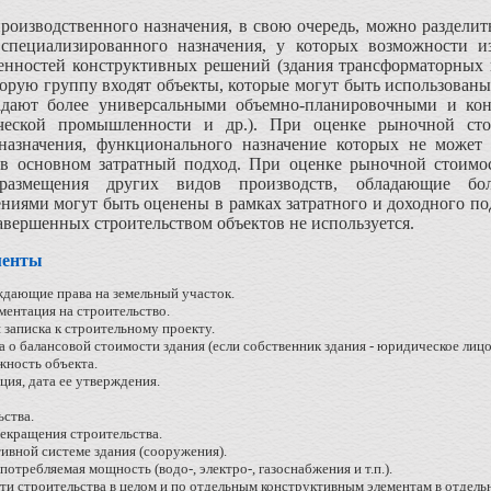
роизводственного назначения, в свою очередь, можно разделит
специализированного назначения, у которых возможности и
бенностей конструктивных решений (здания трансформаторных 
торую группу входят объекты, которые могут быть использованы
ладают более универсальными объемно-планировочными и кон
ческой промышленности и др.). При оценке рыночной стои
назначения, функционального назначение которых не может 
 в основном затратный подход. При оценке рыночной стоимос
размещения других видов производств, обладающие бо
иями могут быть оценены в рамках затратного и доходного по
авершенных строительством объектов не используется.
менты
дающие права на земельный участок.
ментация на строительство.
записка к строительному проекту.
а о балансовой стоимости здания (если собственник здания - юридическое лицо
жность объекта.
ия, дата ее утверждения.
ьства.
рекращения строительства.
ивной системе здания (сооружения).
потребляемая мощность (водо-, электро-, газоснабжения и т.п.).
ти строительства в целом и по отдельным конструктивным элементам в отдель