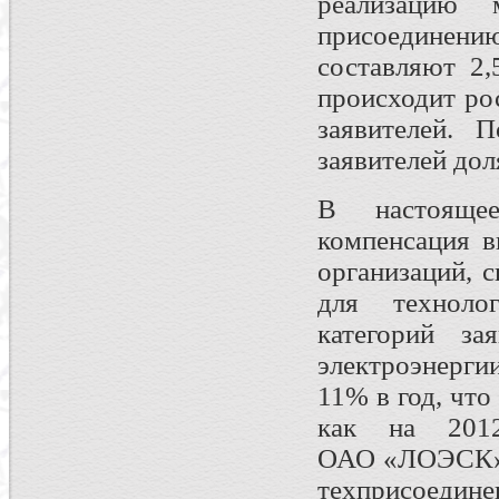
реализацию 
присоединени
составляют 2
происходит ро
заявителей. 
заявителей дол
В настояще
компенсация в
организаций, 
для технолог
категорий з
электроэнерг
11% в год, чт
как на 201
ОАО «ЛОЭСК»),
техприсоедине