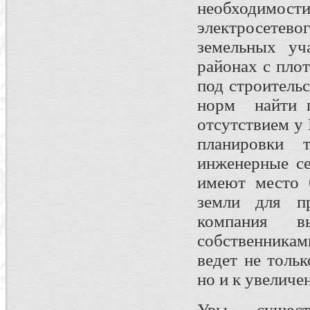
необходимо
электросетевог
земельных уч
районах с пло
под строитель
норм найти п
отсутствием у
планировки
инженерные се
имеют место 
земли для пр
компания в
собственникам
ведет не толь
но и к увеличе
Увы, существ