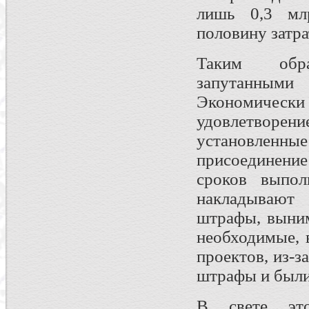
лишь 0,3 млр
половину затра
Таким обра
запутанными
Экономичес
удовлетвор
установленны
присоединени
сроков выпол
накладывают
штрафы, выним
необходимые, 
проектов, из-
штрафы и были
В свете это