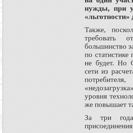
нужды, при 
«льготности» 
Также, поско
требовать о
большинство за
по статистике
не будет. Но 
сети из расче
потребител
«недозагрузк
уровня техноло
же повышает т
За три года
присоединени