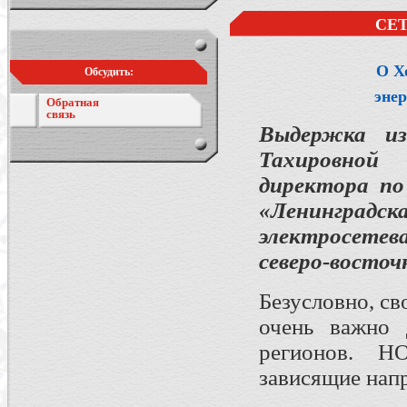
СЕ
О Х
Обсудить:
энер
Обратная
связь
Выдержка и
Тахировной
директора по
«Ленинград
электросетев
северо-восто
Безусловно, с
очень важно 
регионов. Н
зависящие нап