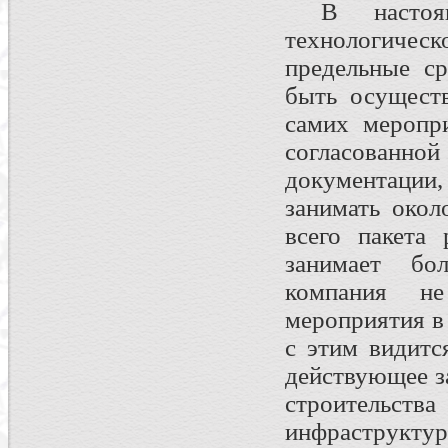
В настояще
технологичес
предельные с
быть осущест
самих меропри
согласованн
документации
занимать окол
всего пакета
занимает бол
компания н
мероприятия в
с этим видитс
действующее з
строительс
инфраструк