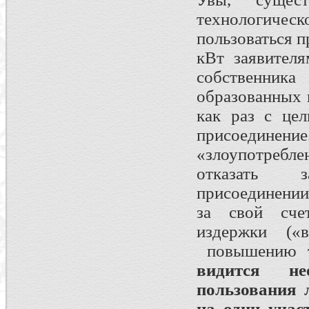
технологиче
пользоваться п
кВт заявителя
собственника
образованных 
как раз с цел
присоедине
«злоупотребле
отказать з
присоединении
за свой сче
издержки («
повышению т
видится не
пользования 
на один уча