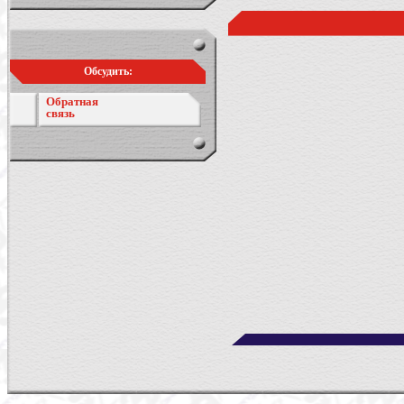
Обсудить:
Обратная
связь