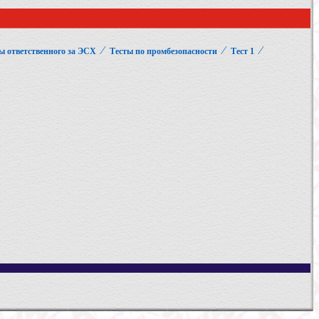
⁄
⁄
⁄
ы ответственного за ЭСХ
Тесты по промбезопасности
Тест 1