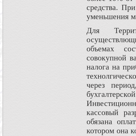
средства. При
уменьшения мо
Для Террит
осуществлющ
объемах со
совокупной в
налога на при
технолгическ
через перио
бухгалтер
Инвестиционн
кассовый ра
обязана опла
котором она к