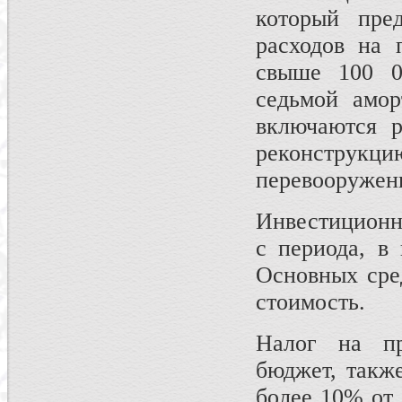
который пре
расходов на 
свыше 100 0
седьмой амор
включаются р
реконструк
перевооружени
Инвестиционны
с периода, в
Основных сред
стоимость.
Налог на пр
бюджет, такж
более 10% от