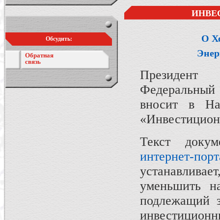
ИНВЕ
О Х
Обсудить:
Энер
Обратная
связь
Президент
Федеральный 
вносит в Н
«Инвестицион
Текст доку
интернет-порт
устанавливае
уменьшить на
подлежащий з
инвестиц