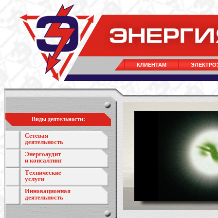
КЛИЕНТАМ
ЭЛЕКТРО
Виды деятельности:
Сетевая
деятельность
Энергоаудит
и консалтинг
Технические
услуги
Инновационная
деятельность