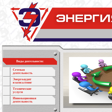
Виды деятельности:
Сетевая
деятельность
Энергоаудит
и консалтинг
Технические
услуги
Инновационная
деятельность