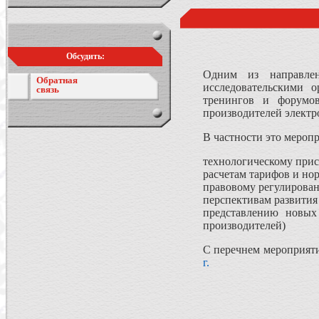
Обсудить:
Одним из направлен
Обратная
исследовательскими 
связь
тренингов и форумов
производителей электр
В частности это мероп
технологическому прис
расчетам тарифов и но
правовому регулирован
перспективам развития
представлению новых
производителей)
С перечнем мероприят
г.